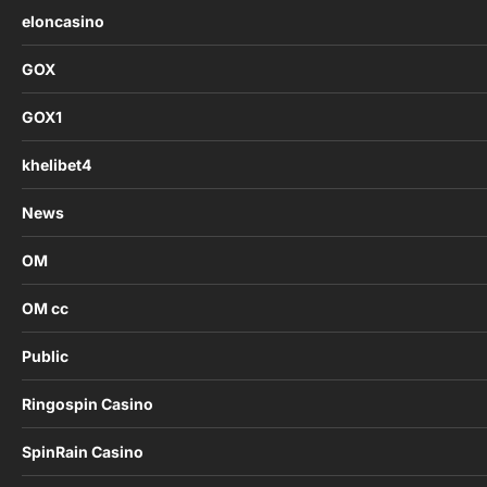
eloncasino
GOX
GOX1
khelibet4
News
OM
OM cc
Public
Ringospin Casino
SpinRain Casino