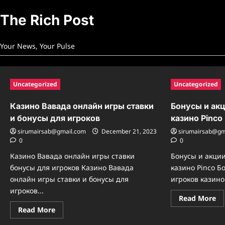
The Rich Post
Your News, Your Pulse
Uncategorized
Uncategorized
Казино Вавада онлайн игры ставки
Бонусы и акц
и бонусы для игроков
казино Pinco
sirumairsab@gmail.com
December 21, 2023
sirumairsab@gm
0
0
Казино Вавада онлайн игры ставки
Бонусы и акции
бонусы для игроков Казино Вавада
казино Pinco Б
онлайн игры ставки и бонусы для
игроков казино 
игроков...
Re
Read More
mo
Read
Read More
ab
more
Бо
about