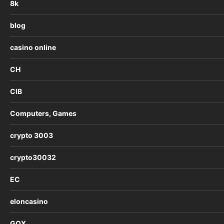
8k
blog
casino online
CH
CIB
Computers, Games
crypto 3003
crypto30032
EC
eloncasino
GOX