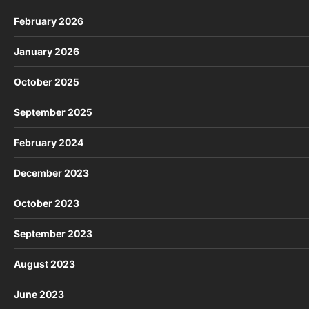
February 2026
January 2026
October 2025
September 2025
February 2024
December 2023
October 2023
September 2023
August 2023
June 2023