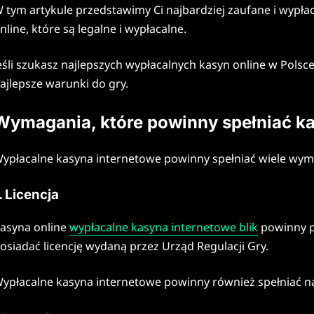
 tym artykule przedstawimy Ci najbardziej zaufane i wypłac
nline, które są legalne i wypłacalne.
eśli szukasz najlepszych wypłacalnych kasyn online w Polsc
ajlepsze warunki do gry.
Wymagania, które powinny spełniać ka
ypłacalne kasyna internetowe powinny spełniać wiele wym
. Licencja
asyna online
wypłacalne kasyna internetowe blik
powinny po
osiadać licencję wydaną przez Urząd Regulacji Gry.
ypłacalne kasyna internetowe powinny również spełniać 